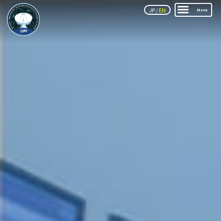
JP
/
EN
Menu