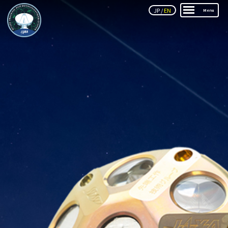
JP
/
EN
Menu