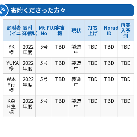
寄附くださった方々
再突
寄附者
寄附
Mt.FUJI
宇宙
打ち
Norad
現状
入予
（イニシャル）
年度
No
機
上げ
ID
測
YK
2022
5号
TBD
製造
TBD
TBD
TBD
様
年度
中
YUKA
2022
5号
TBD
製造
TBD
TBD
TBD
様
年度
中
W本
2022
5号
TBD
製造
TBD
TBD
TBD
Y行
年度
中
様
K森
2022
5号
TBD
製造
TBD
TBD
TBD
H生
年度
中
様