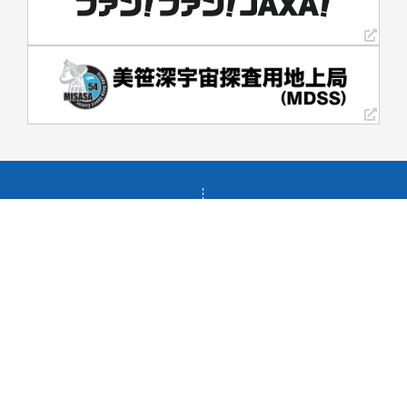
お知らせ
関連施設
追跡ネットワーク技術センター
沖縄
センター長挨拶
増田
宙追い人
臼田・美笹
ギャラリー
筑波
関連リンク
勝浦
美星
上齋原
事業紹介
活動紹介
人工衛星の追跡運用
Mt.Fuji