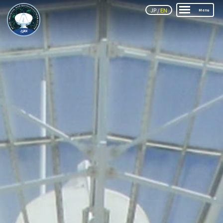
JP
/
EN
Menu