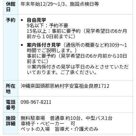
休館
年末年始12/29～1/3、施設点検日等
日
予約
自由見学
9名以下：予約不要
15名以上：事前に要予約（見学希望日の6か月
前から１0日前までに）
案内係付き見学
（通信所の概要など約30分～1
時間でご説明します。）
事前に要予約（見学希望日の6か月前から10日
前までに）
※案内係付きの見学は平日のみとさせていただ
いております。ご了承ください。
所在
沖縄県国頭郡恩納村字安富祖金良原1712
地
電話
098-967-8211
番号
施設
無料駐車場 普通車 約10台、中型バス1台
詳細
車椅子・ベビーカー 可
ペットの入場 盲導犬・介護犬のみ